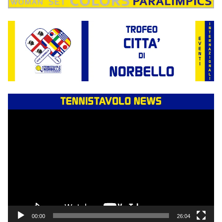
Video
Player
00:00
26:04