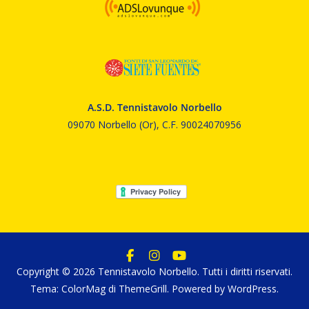
A.S.D. Tennistavolo Norbello
09070 Norbello (Or), C.F. 90024070956
Copyright © 2026
Tennistavolo Norbello
. Tutti i diritti riservati.
Tema:
ColorMag
di ThemeGrill. Powered by
WordPress
.