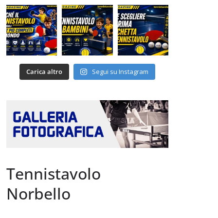
Carica altro
Segui su Instagram
Tennistavolo
Norbello