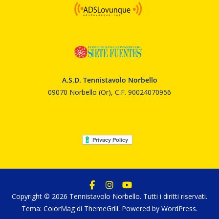
A.S.D. Tennistavolo Norbello
09070 Norbello (Or), C.F. 90024070956
Copyright © 2026
Tennistavolo Norbello
. Tutti i diritti riservati.
Tema:
ColorMag
di ThemeGrill. Powered by
WordPress
.