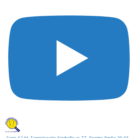
Serie A2 M. Tennistavolo Norbello vs TT. Reggio Emilia 29-03-