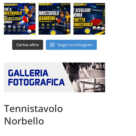
Carica altro
Segui su Instagram
Tennistavolo
Norbello