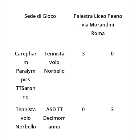
Sede di Gioco
Palestra Liceo Peano
– via Morandini –
Roma
Carephar
Tennista
3
0
m
volo
Paralym
Norbello
pics
TTSaron
no
Tennista
ASD TT
0
3
volo
Decimom
Norbello
annu