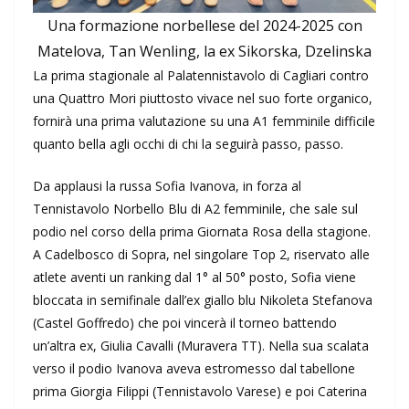
Una formazione norbellese del 2024-2025 con
Matelova, Tan Wenling, la ex Sikorska, Dzelinska
La prima stagionale al Palatennistavolo di Cagliari contro
una Quattro Mori piuttosto vivace nel suo forte organico,
fornirà una prima valutazione su una A1 femminile difficile
quanto bella agli occhi di chi la seguirà passo, passo.
Da applausi la russa Sofia Ivanova, in forza al
Tennistavolo Norbello Blu di A2 femminile, che sale sul
podio nel corso della prima Giornata Rosa della stagione.
A Cadelbosco di Sopra, nel singolare Top 2, riservato alle
atlete aventi un ranking dal 1° al 50° posto, Sofia viene
bloccata in semifinale dall’ex giallo blu Nikoleta Stefanova
(Castel Goffredo) che poi vincerà il torneo battendo
un’altra ex, Giulia Cavalli (Muravera TT). Nella sua scalata
verso il podio Ivanova aveva estromesso dal tabellone
prima Giorgia Filippi (Tennistavolo Varese) e poi Caterina