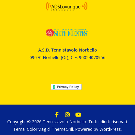
A.S.D. Tennistavolo Norbello
09070 Norbello (Or), C.F. 90024070956
Copyright © 2026
Tennistavolo Norbello
. Tutti i diritti riservati.
Tema:
ColorMag
di ThemeGrill. Powered by
WordPress
.