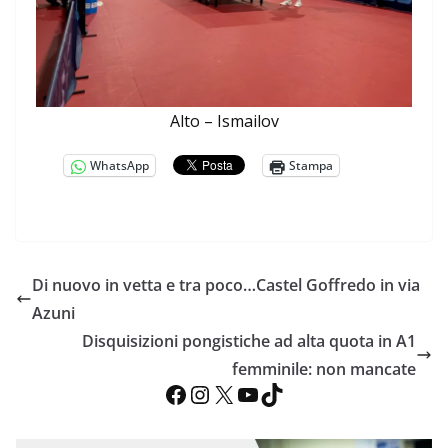
Alto – Ismailov
WhatsApp
Stampa
Di nuovo in vetta e tra poco…Castel Goffredo in via
Azuni
Disquisizioni pongistiche ad alta quota in A1
femminile: non mancate
Facebook
Instagram
X
YouTube
TikTok