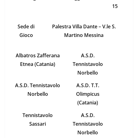
15
Sede di
Palestra Villa Dante – V.le S.
Gioco
Martino Messina
Albatros Zafferana
A.S.D.
Etnea (Catania)
Tennistavolo
Norbello
A.S.D. Tennistavolo
A.S.D. T.T.
Norbello
Olimpicus
(Catania)
Tennistavolo
A.S.D.
Sassari
Tennistavolo
Norbello