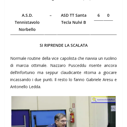
A.S.D.
–
ASD TT Santa
6
0
Tennistavolo
Tecla Nulvi B
Norbello
SI RIPRENDE LA SCALATA
Normale routine della vice capolista che riavvia un ruolino
di marcia ottimale. Nazzaro Pusceddu risente ancora
dell’infortunio ma seppur claudicante ritorna a giocare
incassando i due punti. Il resto lo fanno Gabriele Aresu e
Antonello Ledda.