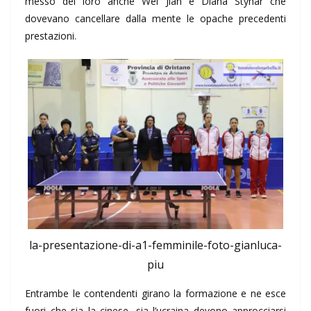
messo del loro anche Wei Jian e Diana Styhar che
dovevano cancellare dalla mente le opache precedenti
prestazioni.
la-presentazione-di-a1-femminile-foto-gianluca-
piu
Entrambe le contendenti girano la formazione e ne esce
fuori che sia la cinese, sia l’ucraina devono approcciarsi