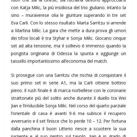
con Katja Milic, la più insidiosa del trio giuliano. Intanto la
sino – muraverese olia le giunture superando in tre set
Eva Carli. Con lo stesso risultato Marta Sarritzu si arrende
a Martina Milic. La gara che mette a dura prova gli umori
dei tifosi locali è tra Styhar e Sonja Milic. Giocano cinque
set ad alta tensione, ma il sollievo è immenso quando la
pongista originaria di Odessa la spunta e aggiunge un
tassello importantissimo all’economia del match.
Si prosegue con una Sarritzu che rischia di conquistare il
suo primo set in serie A1, ma la Carli ottiene bottino
pieno. Il rush finale è di marca norbellese con le coronarie
strattonate più del solito anche durante il duello tra Wei
Jian e l’irriducibile Sonja Milic. Nel corso del quarto parziale
l’orientale di casa è avanti 9-6 ma subisce il recupero
avversario e il set finisce che lo perde 10 – 12. Per fortuna
dalla panchina il buon Litterio riesce a scuotere la sua
paziente e al suo rientro sul tavolo, Jian è in grado di