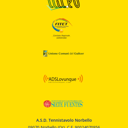
A.S.D. Tennistavolo Norbello
09070 Norbello (Or), C.F. 90024070956