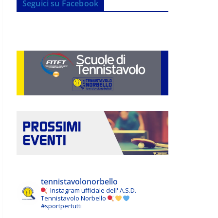
Seguici su Facebook
tennistavolonorbello
Instagram ufficiale dell' A.S.D.
Tennistavolo Norbello
#sportpertutti