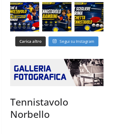
Carica altro
Segui su Instagram
Tennistavolo
Norbello