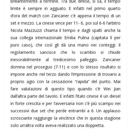
brillantemente a termine. Tra due difese, si sa, il tempo
limite è sempre in agguato. E infatti nel primo quarto
d’ora del match con Zancaner c’è appena il tempo di un
set e mezzo. La cinese vince per 11- 6, poi sul 6-6 l’arbitro
Nicola Mazzuzzi chiama il tempo e dagli spalti anche la
sua collega internazionale Emilia Pulina (capitata lì per
puro caso), che così gli dà una mano nei conteggi. Il
regolamento sancisce che lo scambio si chiude
inesorabilmente al tredicesimo palleggio. Zancaner
domina nel proseguo (7-11) e con lo stesso risultato si
impone anche nel terzo dando l’impressione di trovarsi a
proprio agio con la cessazione “rapida” del punto. Mai
fare valutazioni di questo tipo quando c’è Wei Jian
dall’altra parte del tavolo. E infatti l’italo cinese è un diesel
in forte crescita e per l’avversaria non c’è più scampo nei
successivi due set che perde entrambi a 6. Un applauso
scrosciante raggiunge la vincitrice che in questa stagione
solo un’altra volta aveva realizzato una doppietta.