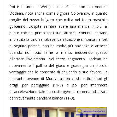
Poi è il turno di Wei Jian che sfida la romena Andreia
Dodean, nota anche come Signora Golovanov, in quanto
moglie del russo bulgaro che milita nel team maschile
guilcerino. L’ospite sembra avere una marcia in più, al
punto che nel primo set i suoi attacchi continui lasciano
impietrita la cino sarrabese. La situazione si ribalta nel set
di seguito perché Jean ha molta più pazienza e attacca
quando non può farne a meno, inducendo spesso
all’errore l’avversaria. Nel terzo segmento Dodean ha
nuovamente il pallino del gioco e guadagna un piccolo
vantaggio che le consente di chiuderlo a suo favore. La
quarantanovenne di Muravera non ci sta e tira fuori gli
artigli per pareggiare (11-7) e poi per imprimere
un’accelerazione tale da costringere la romena ad alzare
definitivamente bandiera bianca (11-3).