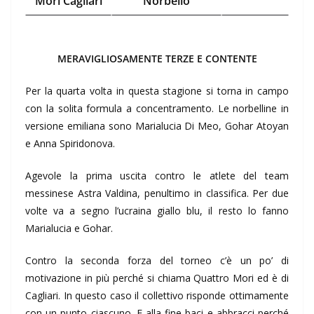
Mori Cagliari
Norbello
MERAVIGLIOSAMENTE TERZE E CONTENTE
Per la quarta volta in questa stagione si torna in campo
con la solita formula a concentramento. Le norbelline in
versione emiliana sono Marialucia Di Meo, Gohar Atoyan
e Anna Spiridonova.
Agevole la prima uscita contro le atlete del team
messinese Astra Valdina, penultimo in classifica. Per due
volte va a segno l’ucraina giallo blu, il resto lo fanno
Marialucia e Gohar.
Contro la seconda forza del torneo c’è un po’ di
motivazione in più perché si chiama Quattro Mori ed è di
Cagliari. In questo caso il collettivo risponde ottimamente
con un punto ciascuno. E alla fine baci e abbracci perché