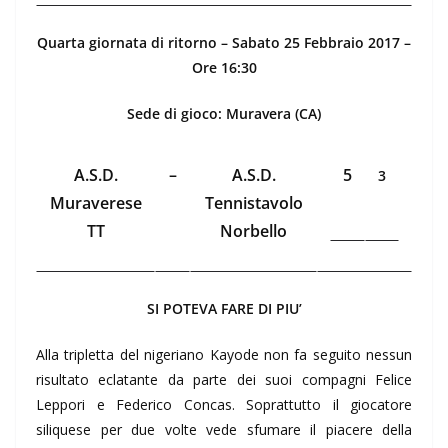
Quarta giornata di ritorno – Sabato 25 Febbraio 2017 –
Ore 16:30
Sede di gioco: Muravera (CA)
A.S.D.
–
A.S.D.
5
3
Muraverese
Tennistavolo
TT
Norbello
SI POTEVA FARE DI PIU’
Alla tripletta del nigeriano Kayode non fa seguito nessun
risultato eclatante da parte dei suoi compagni Felice
Leppori e Federico Concas. Soprattutto il giocatore
siliquese per due volte vede sfumare il piacere della