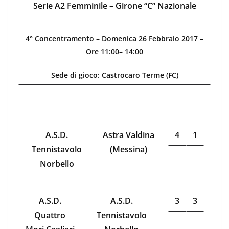
Serie A2 Femminile – Girone “C” Nazionale
4° Concentramento – Domenica 26 Febbraio 2017 –
Ore 11:00– 14:00
Sede di gioco: Castrocaro Terme (FC)
A.S.D.
Astra Valdina
4
1
Tennistavolo
(Messina)
Norbello
A.S.D.
A.S.D.
3
3
Quattro
Tennistavolo