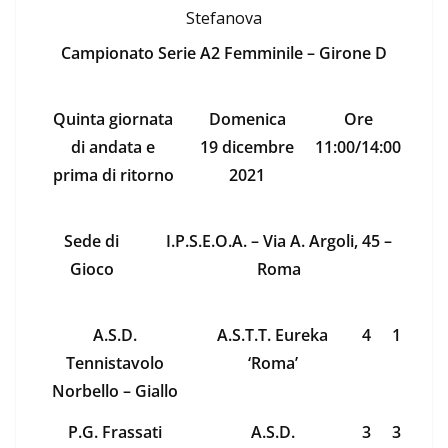
Stefanova
Campionato Serie A2 Femminile – Girone D
Quinta giornata
Domenica
Ore
di andata e
19 dicembre
11:00/14:00
prima di ritorno
2021
Sede di
I.P.S.E.O.A. – Via A. Argoli, 45 –
Gioco
Roma
A.S.D.
A.S.T.T. Eureka
4
1
Tennistavolo
‘Roma’
Norbello – Giallo
P.G. Frassati
A.S.D.
3
3