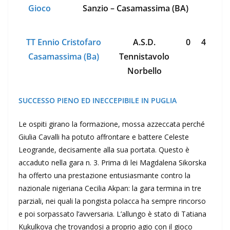
Gioco
Sanzio – Casamassima (BA)
TT Ennio Cristofaro
A.S.D.
0
4
Casamassima (Ba)
Tennistavolo
Norbello
SUCCESSO PIENO ED INECCEPIBILE IN PUGLIA
Le ospiti girano la formazione, mossa azzeccata perché
Giulia Cavalli ha potuto affrontare e battere Celeste
Leogrande, decisamente alla sua portata. Questo è
accaduto nella gara n. 3. Prima di lei Magdalena Sikorska
ha offerto una prestazione entusiasmante contro la
nazionale nigeriana Cecilia Akpan: la gara termina in tre
parziali, nei quali la pongista polacca ha sempre rincorso
e poi sorpassato l’avversaria. L’allungo è stato di Tatiana
Kukulkova che trovandosi a proprio agio con il gioco