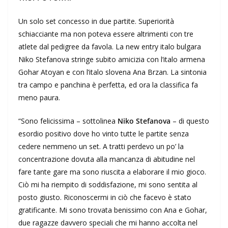
Un solo set concesso in due partite. Superiorità
schiacciante ma non poteva essere altrimenti con tre
atlete dal pedigree da favola. La new entry italo bulgara
Niko Stefanova stringe subito amicizia con l’italo armena
Gohar Atoyan e con l’italo slovena Ana Brzan. La sintonia
tra campo e panchina è perfetta, ed ora la classifica fa
meno paura.
“Sono felicissima – sottolinea
Niko Stefanova
– di questo
esordio positivo dove ho vinto tutte le partite senza
cedere nemmeno un set. A tratti perdevo un po’ la
concentrazione dovuta alla mancanza di abitudine nel
fare tante gare ma sono riuscita a elaborare il mio gioco.
Ciò mi ha riempito di soddisfazione, mi sono sentita al
posto giusto. Riconoscermi in ciò che facevo è stato
gratificante. Mi sono trovata benissimo con Ana e Gohar,
due ragazze davvero speciali che mi hanno accolta nel