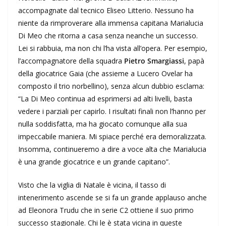
accompagnate dal tecnico Eliseo Litterio. Nessuno ha
niente da rimproverare alla immensa capitana Marialucia
Di Meo che ritorna a casa senza neanche un successo.
Lei si rabbuia, ma non chi l’ha vista all’opera. Per esempio,
l’accompagnatore della squadra
Pietro Smargiassi
, papà
della giocatrice Gaia (che assieme a Lucero Ovelar ha
composto il trio norbellino), senza alcun dubbio esclama:
“La Di Meo continua ad esprimersi ad alti livelli, basta
vedere i parziali per capirlo. I risultati finali non l’hanno per
nulla soddisfatta, ma ha giocato comunque alla sua
impeccabile maniera. Mi spiace perché era demoralizzata.
Insomma, continueremo a dire a voce alta che Marialucia
è una grande giocatrice e un grande capitano”.
Visto che la viglia di Natale è vicina, il tasso di
intenerimento ascende se si fa un grande applauso anche
ad Eleonora Trudu che in serie C2 ottiene il suo primo
successo stagionale. Chi le è stata vicina in queste