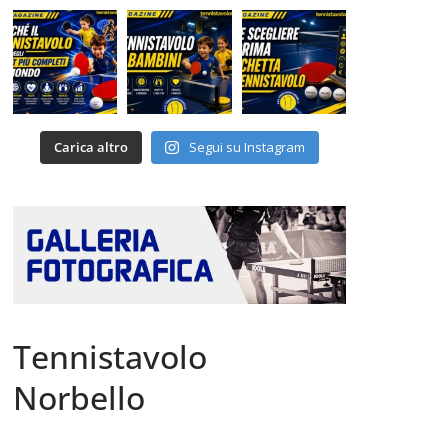
Carica altro
Segui su Instagram
Tennistavolo
Norbello