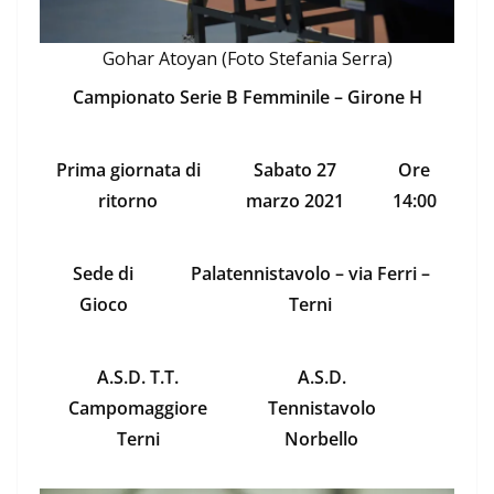
Gohar Atoyan (Foto Stefania Serra)
Campionato Serie B Femminile – Girone H
Prima giornata di
Sabato 27
Ore
ritorno
marzo 2021
14:00
Sede di
Palatennistavolo – via Ferri –
Gioco
Terni
A.S.D. T.T.
A.S.D.
Campomaggiore
Tennistavolo
Terni
Norbello