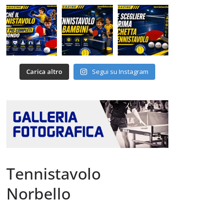
Carica altro
Segui su Instagram
Tennistavolo
Norbello