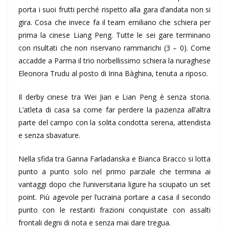
porta i suoi frutti perché rispetto alla gara d’andata non si
gira. Cosa che invece fa il team emiliano che schiera per
prima la cinese Liang Peng. Tutte le sei gare terminano
con risultati che non riservano rammarichi (3 – 0). Come
accadde a Parma il trio norbellissimo schiera la nuraghese
Eleonora Trudu al posto di Irina Bàghina, tenuta a riposo.
Il derby cinese tra Wei Jian e Lian Peng è senza storia.
L’atleta di casa sa come far perdere la pazienza all’altra
parte del campo con la solita condotta serena, attendista
e senza sbavature.
Nella sfida tra Ganna Farladanska e Bianca Bracco si lotta
punto a punto solo nel primo parziale che termina ai
vantaggi dopo che l’universitaria ligure ha sciupato un set
point. Più agevole per l’ucraina portare a casa il secondo
punto con le restanti frazioni conquistate con assalti
frontali degni di nota e senza mai dare tregua.