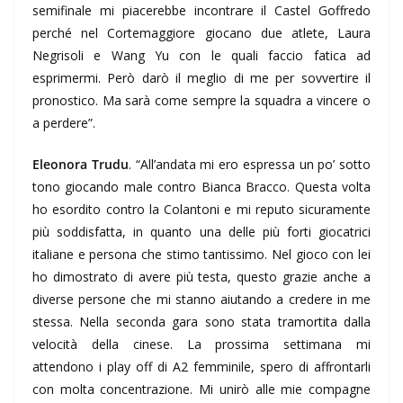
semifinale mi piacerebbe incontrare il Castel Goffredo
perché nel Cortemaggiore giocano due atlete, Laura
Negrisoli e Wang Yu con le quali faccio fatica ad
esprimermi. Però darò il meglio di me per sovvertire il
pronostico. Ma sarà come sempre la squadra a vincere o
a perdere”.
Eleonora Trudu
. “All’andata mi ero espressa un po’ sotto
tono giocando male contro Bianca Bracco. Questa volta
ho esordito contro la Colantoni e mi reputo sicuramente
più soddisfatta, in quanto una delle più forti giocatrici
italiane e persona che stimo tantissimo. Nel gioco con lei
ho dimostrato di avere più testa, questo grazie anche a
diverse persone che mi stanno aiutando a credere in me
stessa. Nella seconda gara sono stata tramortita dalla
velocità della cinese. La prossima settimana mi
attendono i play off di A2 femminile, spero di affrontarli
con molta concentrazione. Mi unirò alle mie compagne