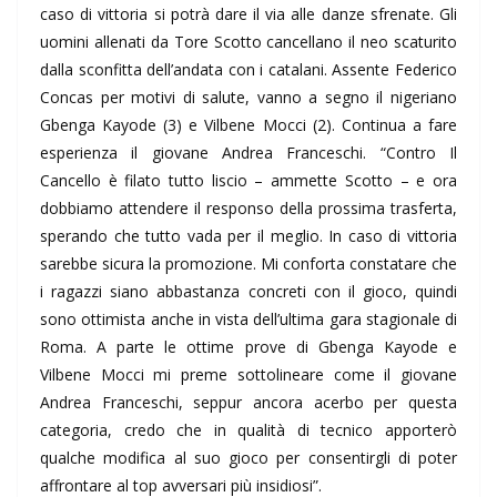
caso di vittoria si potrà dare il via alle danze sfrenate. Gli
uomini allenati da Tore Scotto cancellano il neo scaturito
dalla sconfitta dell’andata con i catalani. Assente Federico
Concas per motivi di salute, vanno a segno il nigeriano
Gbenga Kayode (3) e Vilbene Mocci (2). Continua a fare
esperienza il giovane Andrea Franceschi. “Contro Il
Cancello è filato tutto liscio – ammette Scotto – e ora
dobbiamo attendere il responso della prossima trasferta,
sperando che tutto vada per il meglio. In caso di vittoria
sarebbe sicura la promozione. Mi conforta constatare che
i ragazzi siano abbastanza concreti con il gioco, quindi
sono ottimista anche in vista dell’ultima gara stagionale di
Roma. A parte le ottime prove di Gbenga Kayode e
Vilbene Mocci mi preme sottolineare come il giovane
Andrea Franceschi, seppur ancora acerbo per questa
categoria, credo che in qualità di tecnico apporterò
qualche modifica al suo gioco per consentirgli di poter
affrontare al top avversari più insidiosi”.