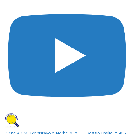
Serie A2 M. Tennistavolo Norbello vs TT. Reggio Emilia 29-03-