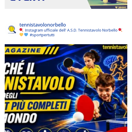
tennistavolonorbello
Instagram ufficiale dell' A.S.D. Tennistavolo Norbello
#sportpertutti