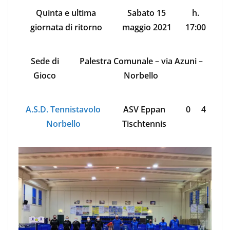
Quinta e ultima
Sabato 15
h.
giornata di ritorno
maggio 2021
17:00
Sede di
Palestra Comunale – via Azuni –
Gioco
Norbello
A.S.D. Tennistavolo
ASV Eppan
0
4
Norbello
Tischtennis