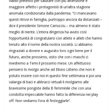
valido pretesto per salutare con più attenzione e
maggiore affetto i protagonisti di un’altra stagione
anomala condizionata dalla pandemia. “Ci mancavano
questi ritrovi in famiglia, purtroppo ancora da distanziati –
dice il presidente Simone Carrucciu – ma almeno è stato
meglio di niente. L’intera dirigenza ha avuto così
l’opportunità di congratularsi con atlete e atleti che hanno
tenuto alto il nome della nostra società. Li abbiamo
ringraziati a dovere e augurato loro ogni bene per il
futuro, anche prossimo, visto che con i maschi ci
rivedremo a Terni il prossimo mese. Un affettuoso
pensiero lo rivolgo anche ad Eliseo Litterio che non è
potuto essere con noi in questo fine settimana e poi una
valanga di baci e abbracci virtuali li rivolgiamo alle
bravissime pongiste della B femminile che con una
condotta impeccabile hanno fatto la differenza nei play
off. Non vediamo l’ora di festeggiarle”.