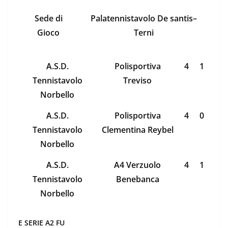
Sede di
Palatennistavolo De santis–
Gioco
Terni
A.S.D.
Polisportiva
4
1
Tennistavolo
Treviso
Norbello
A.S.D.
Polisportiva
4
0
Tennistavolo
Clementina Reybel
Norbello
A.S.D.
A4 Verzuolo
4
1
Tennistavolo
Benebanca
Norbello
E SERIE A2 FU