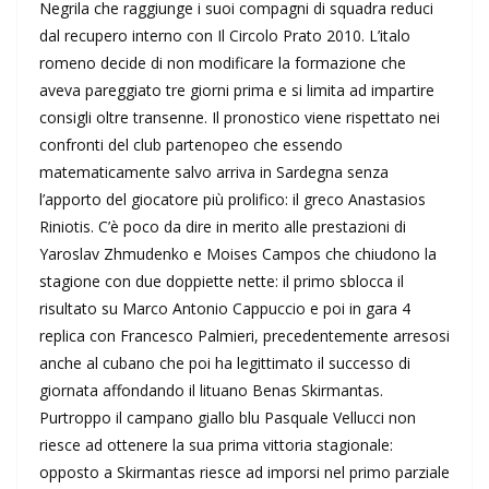
Negrila che raggiunge i suoi compagni di squadra reduci
dal recupero interno con Il Circolo Prato 2010. L’italo
romeno decide di non modificare la formazione che
aveva pareggiato tre giorni prima e si limita ad impartire
consigli oltre transenne. Il pronostico viene rispettato nei
confronti del club partenopeo che essendo
matematicamente salvo arriva in Sardegna senza
l’apporto del giocatore più prolifico: il greco Anastasios
Riniotis. C’è poco da dire in merito alle prestazioni di
Yaroslav Zhmudenko e Moises Campos che chiudono la
stagione con due doppiette nette: il primo sblocca il
risultato su Marco Antonio Cappuccio e poi in gara 4
replica con Francesco Palmieri, precedentemente arresosi
anche al cubano che poi ha legittimato il successo di
giornata affondando il lituano Benas Skirmantas.
Purtroppo il campano giallo blu Pasquale Vellucci non
riesce ad ottenere la sua prima vittoria stagionale:
opposto a Skirmantas riesce ad imporsi nel primo parziale