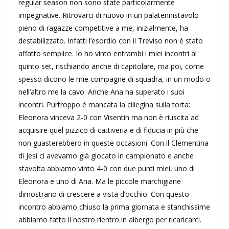
regular season non sono state particolarmente
impegnative. Ritrovarci di nuovo in un palatennistavolo
pieno di ragazze competitive a me, inizialmente, ha
destabilizzato. Infatti l’esordio con il Treviso non è stato
affatto semplice. Io ho vinto entrambi i miei incontri al
quinto set, rischiando anche di capitolare, ma poi, come
spesso dicono le mie compagne di squadra, in un modo o
nell’altro me la cavo. Anche Ana ha superato i suoi
incontri. Purtroppo è mancata la ciliegina sulla torta:
Eleonora vinceva 2-0 con Visentin ma non è riuscita ad
acquisire quel pizzico di cattiveria e di fiducia in più che
non guasterebbero in queste occasioni. Con il Clementina
di Jesi ci avevamo già giocato in campionato e anche
stavolta abbiamo vinto 4-0 con due punti miei, uno di
Eleonora e uno di Ana. Ma le piccole marchigiane
dimostrano di crescere a vista d’occhio. Con questo
incontro abbiamo chiuso la prima giornata e stanchissime
abbiamo fatto il nostro rientro in albergo per ricaricarci.