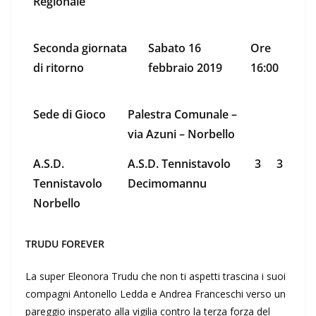
Regionale
Seconda giornata
Sabato 16
Ore
di ritorno
febbraio 2019
16:00
Sede di Gioco
Palestra Comunale –
via Azuni – Norbello
A.S.D.
A.S.D. Tennistavolo
3
3
Tennistavolo
Decimomannu
Norbello
TRUDU FOREVER
La super Eleonora Trudu che non ti aspetti trascina i suoi
compagni Antonello Ledda e Andrea Franceschi verso un
pareggio insperato alla vigilia contro la terza forza del