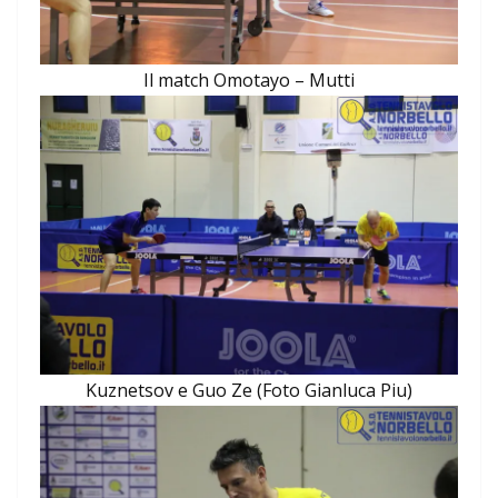
Il match Omotayo – Mutti
Kuznetsov e Guo Ze (Foto Gianluca Piu)