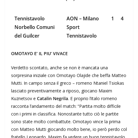
Tennistavolo
AON – Milano
1
4
Norbello Comuni
Sport
del Guilcer
Tennistavolo
OMOTAYO E’ IL PIU’ VIVACE
Verdetto scontato, anche se non è mancata una
sorpresina iniziale con Omotayo Olajide che beffa Matteo
Mutti. In campo senza il greco – romeno Ntaniel Tsiokas
lasciato preventivamente a riposo, giocano Maxim
Kuznetsov e
Catalin Negrila
. E proprio l’italo romeno
racconta l’andamento del match: “Partita molto difficile
con i primi in classifica. Nonostante tutto ciò le partite
sono state molto combattute. Omotayo vince la prima
con Matteo Mutti giocando molto bene, io però perdo col
fratello Leonardo. Maxim fa vedere un buon tennistavolo