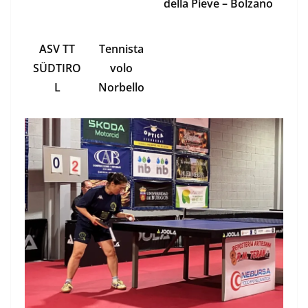
della Pieve – Bolzano
ASV TT
Tennista
SÜDTIRO
volo
L
Norbello