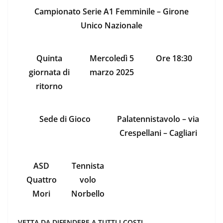
Campionato Serie A1 Femminile – Girone
Unico Nazionale
Quinta
Mercoledì 5
Ore 18:30
giornata di
marzo 2025
ritorno
Sede di Gioco
Palatennistavolo – via
Crespellani – Cagliari
ASD
Tennista
Quattro
volo
Mori
Norbello
VETTA DA DIFENDERE A TUTTI I COSTI