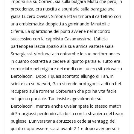
imporsi sia su Corrivo, sia sulla bulgara Mutlu che però, in
precedenza, era riuscita a spuntarla sulla paraguaiana
gialla Lucero Ovelar. Simona Ettari timbra il cartellino con
una emblematica doppietta sgominando Minutoli e
Ciferni. La spartizione dei punti avviene nell’incontro
successivo con la capolista Casamassima. L’atleta
partenopea lascia spazio alla sua amica vastese Gaia
Smargiassi, sfortunata in entrambe le sue performances
in quanto costretta a cedere al quinto parziale. Tutto era
cominciato nel migliore dei modi con Lucero vittoriosa su
Bertolaccini. Dopo il quasi scontato allungo di Tan, in
scioltezza su Varveri, Gaia si rende protagonista di un bel
recupero sulla romena Corburean che poi ha vita facile
nel quinto parziale. Tan insiste agevolmente su
Bertolaccini, mentre anche Ovelar ripete lo stesso match
di Smargiassi perdendo alla bella con la straniera del team
pugliese. L’universitaria abruzzese cede ai vantaggi del
quinto dopo essere stata avanti 2-1 e dopo aver perso i