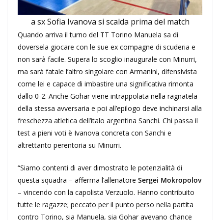
a sx Sofia Ivanova si scalda prima del match
Quando arriva il turno del TT Torino Manuela sa di
doversela giocare con le sue ex compagne di scuderia e
non sarà facile. Supera lo scoglio inaugurale con Minurri,
ma sarà fatale l’altro singolare con Armanini, difensivista
come lei e capace di imbastire una significativa rimonta
dallo 0-2. Anche Gohar viene intrappolata nella ragnatela
della stessa avversaria e poi all’epilogo deve inchinarsi alla
freschezza atletica dell’italo argentina Sanchi. Chi passa il
test a pieni voti è Ivanova concreta con Sanchi e
altrettanto perentoria su Minurri.
“Siamo contenti di aver dimostrato le potenzialità di
questa squadra – afferma l’allenatore
Sergei Mokropolov
– vincendo con la capolista Verzuolo. Hanno contribuito
tutte le ragazze; peccato per il punto perso nella partita
contro Torino, sia Manuela, sia Gohar avevano chance