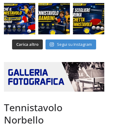
Carica altro
Segui su Instagram
Tennistavolo
Norbello