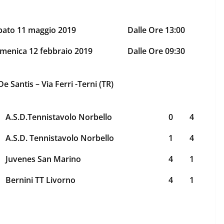
bato 11 maggio 2019
Dalle Ore 13:00
menica 12 febbraio 2019
Dalle Ore 09:30
e Santis – Via Ferri -Terni (TR)
A.S.D.Tennistavolo Norbello
0
4
A.S.D. Tennistavolo Norbello
1
4
Juvenes San Marino
4
1
Bernini TT Livorno
4
1