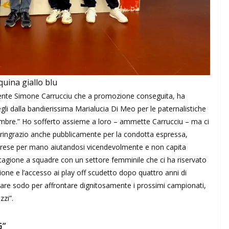
quina giallo blu
idente Simone Carrucciu che a promozione conseguita, ha
gli dalla bandierissima Marialucia Di Meo per le paternalistiche
 umbre.” Ho sofferto assieme a loro – ammette Carrucciu – ma ci
 ringrazio anche pubblicamente per la condotta espressa,
o prese per mano aiutandosi vicendevolmente e non capita
tagione a squadre con un settore femminile che ci ha riservato
one e l’accesso ai play off scudetto dopo quattro anni di
orare sodo per affrontare dignitosamente i prossimi campionati,
zi”.
G”