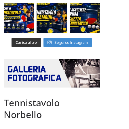
Carica altro
Segui su Instagram
Tennistavolo
Norbello