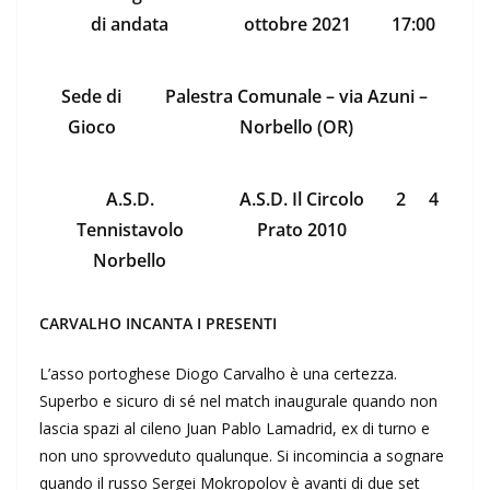
di andata
ottobre 2021
17:00
Sede di
Palestra Comunale – via Azuni –
Gioco
Norbello (OR)
A.S.D.
A.S.D. Il Circolo
2
4
Tennistavolo
Prato 2010
Norbello
CARVALHO INCANTA I PRESENTI
L’asso portoghese Diogo Carvalho è una certezza.
Superbo e sicuro di sé nel match inaugurale quando non
lascia spazi al cileno Juan Pablo Lamadrid, ex di turno e
non uno sprovveduto qualunque. Si incomincia a sognare
quando il russo Sergei Mokropolov è avanti di due set