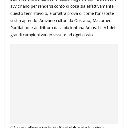
avvicinano per rendersi conto di cosa sia effettivamente
questo tennistavolo, è un’altra prova di come l’orizzonte
si stia aprendo. Arrivano cultori da Oristano, Macomer,
Paulilatino e addirittura dalla più lontana Arbus. Le A1 dei
grandi campioni vanno vissute ad ogni costo.
C’è tanta allegria tra lo staff del club giallo blu che si