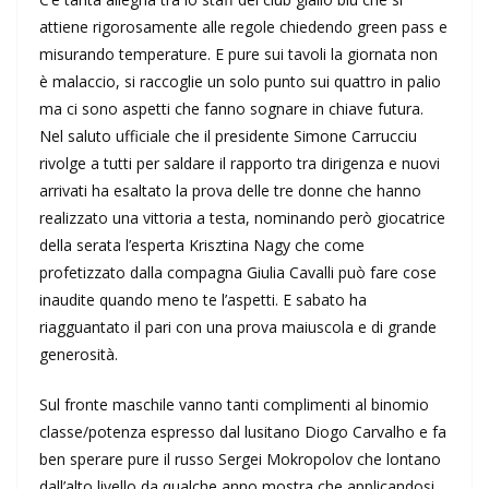
attiene rigorosamente alle regole chiedendo green pass e
misurando temperature. E pure sui tavoli la giornata non
è malaccio, si raccoglie un solo punto sui quattro in palio
ma ci sono aspetti che fanno sognare in chiave futura.
Nel saluto ufficiale che il presidente Simone Carrucciu
rivolge a tutti per saldare il rapporto tra dirigenza e nuovi
arrivati ha esaltato la prova delle tre donne che hanno
realizzato una vittoria a testa, nominando però giocatrice
della serata l’esperta Krisztina Nagy che come
profetizzato dalla compagna Giulia Cavalli può fare cose
inaudite quando meno te l’aspetti. E sabato ha
riagguantato il pari con una prova maiuscola e di grande
generosità.
Sul fronte maschile vanno tanti complimenti al binomio
classe/potenza espresso dal lusitano Diogo Carvalho e fa
ben sperare pure il russo Sergei Mokropolov che lontano
dall’alto livello da qualche anno mostra che applicandosi