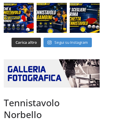
Carica altro
Segui su Instagram
Tennistavolo
Norbello