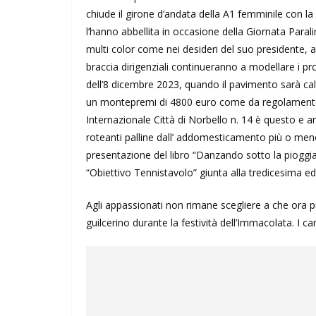
chiude il girone d’andata della A1 femminile con la
l’hanno abbellita in occasione della Giornata Para
multi color come nei desideri del suo presidente, 
braccia dirigenziali continueranno a modellare i pr
dell’8 dicembre 2023, quando il pavimento sarà cal
un montepremi di 4800 euro come da regolamento 
Internazionale Città di Norbello n. 14 è questo e an
roteanti palline dall’ addomesticamento più o meno
presentazione del libro “Danzando sotto la pioggia
“Obiettivo Tennistavolo” giunta alla tredicesima ed
Agli appassionati non rimane scegliere a che ora pu
guilcerino durante la festività dell’Immacolata. I can