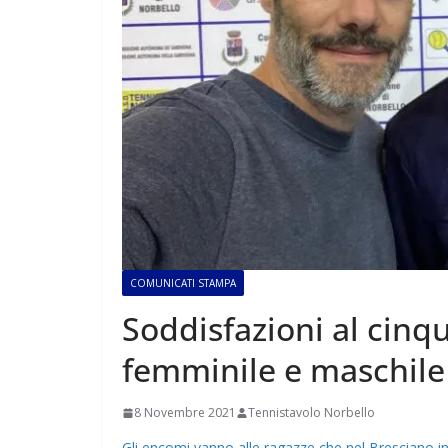
COMUNICATI STAMPA
Soddisfazioni al cinq
femminile e maschile
8 Novembre 2021
Tennistavolo Norbello
Gli encomi vanno alle ragazze che nel Bresciano 