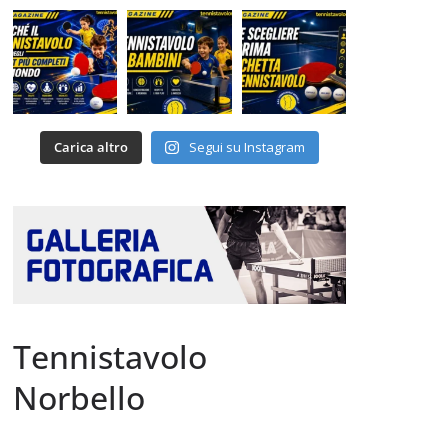
Carica altro
Segui su Instagram
Tennistavolo
Norbello