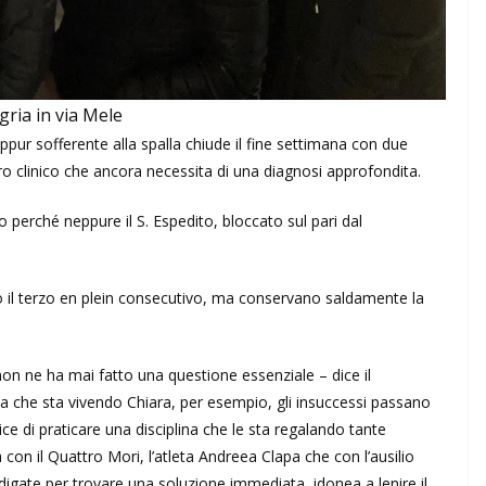
egria in via Mele
pur sofferente alla spalla chiude il fine settimana con due
o clinico che ancora necessita di una diagnosi approfondita.
 perché neppure il S. Espedito, bloccato sul pari dal
o il terzo en plein consecutivo, ma conservano saldamente la
 non ne ha mai fatto una questione essenziale – dice il
 che sta vivendo Chiara, per esempio, gli insuccessi passano
ice di praticare una disciplina che le sta regalando tante
con il Quattro Mori, l’atleta Andreea Clapa che con l’ausilio
igate per trovare una soluzione immediata, idonea a lenire il