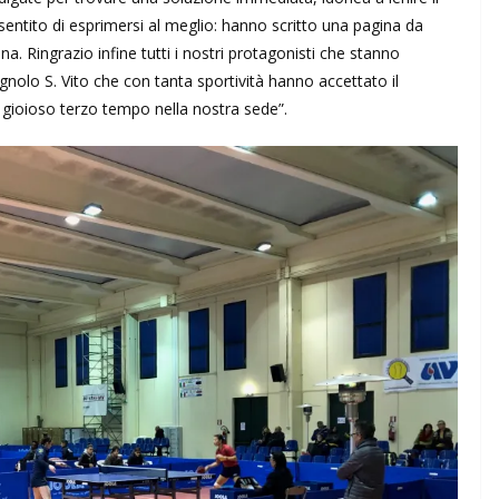
nsentito di esprimersi al meglio: hanno scritto una pagina da
a. Ringrazio infine tutti i nostri protagonisti che stanno
agnolo S. Vito che con tanta sportività hanno accettato il
 gioioso terzo tempo nella nostra sede”.