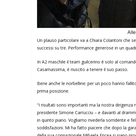
All
Un plauso particolare va a Chiara Colantoni che sep
successi su tre. Performance generose in un quadr
In A2 maschile il team guilcerino è solo al comando
Casamassima, è riuscito a tenere il suo passo.
Bene anche le norbelline: per un poco hanno fallit
prima posizione.
“I risultati sono importanti ma la nostra dirigenza
presidente Simone Carrucciu – e davanti al dramma
in quinto piano. Vogliamo rivederla sorridente e fel
soddisfazioni. Mi ha fatto piacere che dopo la gara 
della sua connazionale Mihaela Encea si siano prod