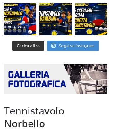
Carica altro
Segui su Instagram
Tennistavolo
Norbello