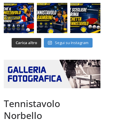
Carica altro
Segui su Instagram
Tennistavolo
Norbello