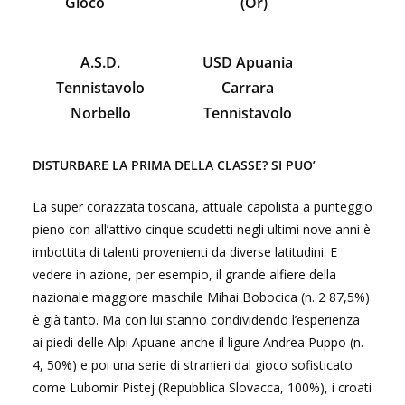
Gioco
(Or)
A.S.D.
USD Apuania
Tennistavolo
Carrara
Norbello
Tennistavolo
DISTURBARE LA PRIMA DELLA CLASSE? SI PUO’
La super corazzata toscana, attuale capolista a punteggio
pieno con all’attivo cinque scudetti negli ultimi nove anni è
imbottita di talenti provenienti da diverse latitudini. E
vedere in azione, per esempio, il grande alfiere della
nazionale maggiore maschile Mihai Bobocica (n. 2 87,5%)
è già tanto. Ma con lui stanno condividendo l’esperienza
ai piedi delle Alpi Apuane anche il ligure Andrea Puppo (n.
4, 50%) e poi una serie di stranieri dal gioco sofisticato
come Lubomir Pistej (Repubblica Slovacca, 100%), i croati