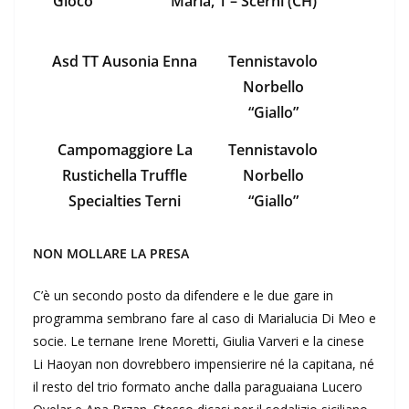
Gioco
Maria, 1 – Scerni (CH)
Asd TT Ausonia Enna
Tennistavolo
Norbello
“Giallo”
Campomaggiore La
Tennistavolo
Rustichella Truffle
Norbello
Specialties Terni
“Giallo”
NON MOLLARE LA PRESA
C’è un secondo posto da difendere e le due gare in
programma sembrano fare al caso di Marialucia Di Meo e
socie. Le ternane Irene Moretti, Giulia Varveri e la cinese
Li Haoyan non dovrebbero impensierire né la capitana, né
il resto del trio formato anche dalla paraguaiana Lucero