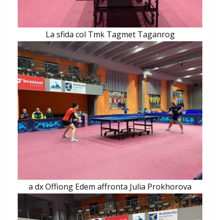
La sfida col Tmk Tagmet Taganrog
a dx Offiong Edem affronta Julia Prokhorova