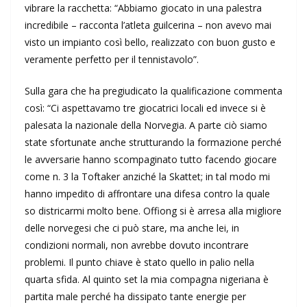
vibrare la racchetta: “Abbiamo giocato in una palestra
incredibile – racconta l’atleta guilcerina – non avevo mai
visto un impianto così bello, realizzato con buon gusto e
veramente perfetto per il tennistavolo”.
Sulla gara che ha pregiudicato la qualificazione commenta
così: “Ci aspettavamo tre giocatrici locali ed invece si è
palesata la nazionale della Norvegia. A parte ciò siamo
state sfortunate anche strutturando la formazione perché
le avversarie hanno scompaginato tutto facendo giocare
come n. 3 la Toftaker anziché la Skattet; in tal modo mi
hanno impedito di affrontare una difesa contro la quale
so districarmi molto bene. Offiong si è arresa alla migliore
delle norvegesi che ci può stare, ma anche lei, in
condizioni normali, non avrebbe dovuto incontrare
problemi. Il punto chiave è stato quello in palio nella
quarta sfida. Al quinto set la mia compagna nigeriana è
partita male perché ha dissipato tante energie per