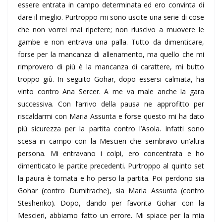
essere entrata in campo determinata ed ero convinta di
dare il meglio. Purtroppo mi sono uscite una serie di cose
che non vorrei mai ripetere; non riuscivo a muovere le
gambe e non entrava una palla. Tutto da dimenticare,
forse per la mancanza di allenamento, ma quello che mi
rimprovero di più è la mancanza di carattere, mi butto
troppo giù. In seguito Gohar, dopo essersi calmata, ha
vinto contro Ana Sercer. A me va male anche la gara
successiva. Con l’arrivo della pausa ne approfitto per
riscaldarmi con Maria Assunta e forse questo mi ha dato
più sicurezza per la partita contro l’Asola. Infatti sono
scesa in campo con la Mescieri che sembravo un’altra
persona. Mi entravano i colpi, ero concentrata e ho
dimenticato le partite precedenti. Purtroppo al quinto set
la paura è tornata e ho perso la partita. Poi perdono sia
Gohar (contro Dumitrache), sia Maria Assunta (contro
Steshenko). Dopo, dando per favorita Gohar con la
Mescieri, abbiamo fatto un errore. Mi spiace per la mia