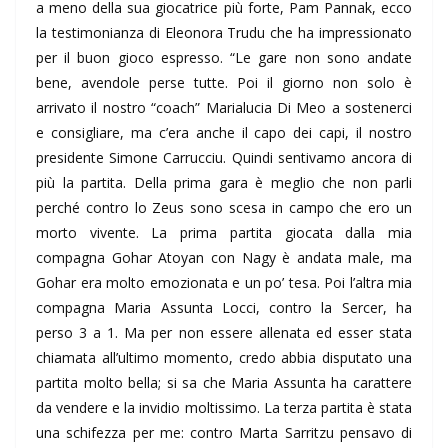
a meno della sua giocatrice più forte, Pam Pannak, ecco
la testimonianza di Eleonora Trudu che ha impressionato
per il buon gioco espresso. “Le gare non sono andate
bene, avendole perse tutte. Poi il giorno non solo è
arrivato il nostro “coach” Marialucia Di Meo a sostenerci
e consigliare, ma c’era anche il capo dei capi, il nostro
presidente Simone Carrucciu. Quindi sentivamo ancora di
più la partita. Della prima gara è meglio che non parli
perché contro lo Zeus sono scesa in campo che ero un
morto vivente. La prima partita giocata dalla mia
compagna Gohar Atoyan con Nagy è andata male, ma
Gohar era molto emozionata e un po’ tesa. Poi l’altra mia
compagna Maria Assunta Locci, contro la Sercer, ha
perso 3 a 1. Ma per non essere allenata ed esser stata
chiamata all’ultimo momento, credo abbia disputato una
partita molto bella; si sa che Maria Assunta ha carattere
da vendere e la invidio moltissimo. La terza partita è stata
una schifezza per me: contro Marta Sarritzu pensavo di