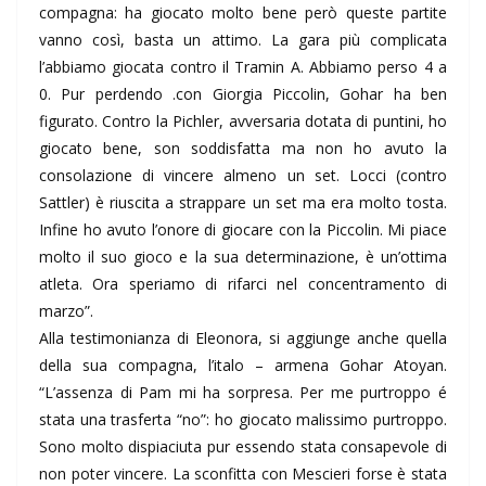
compagna: ha giocato molto bene però queste partite
vanno così, basta un attimo. La gara più complicata
l’abbiamo giocata contro il Tramin A. Abbiamo perso 4 a
0. Pur perdendo .con Giorgia Piccolin, Gohar ha ben
figurato. Contro la Pichler, avversaria dotata di puntini, ho
giocato bene, son soddisfatta ma non ho avuto la
consolazione di vincere almeno un set. Locci (contro
Sattler) è riuscita a strappare un set ma era molto tosta.
Infine ho avuto l’onore di giocare con la Piccolin. Mi piace
molto il suo gioco e la sua determinazione, è un’ottima
atleta. Ora speriamo di rifarci nel concentramento di
marzo”.
Alla testimonianza di Eleonora, si aggiunge anche quella
della sua compagna, l’italo – armena Gohar Atoyan.
“L’assenza di Pam mi ha sorpresa. Per me purtroppo é
stata una trasferta “no”: ho giocato malissimo purtroppo.
Sono molto dispiaciuta pur essendo stata consapevole di
non poter vincere. La sconfitta con Mescieri forse è stata