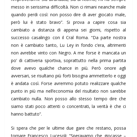
messo in serissima difficoltà. Non ci rimani neanche male
quando perdi così: non posso dire di aver giocato male,
però lui è stato bravo”. Si prova a capire cosa sia
cambiato a distanza di appena sei giorni, rispetto al
successo casalingo con il Cral Roma. “Da parte nostra
non è cambiato tanto, Lu Ley in fondo c’era, altrimenti
non avrebbe vinto con Negro. A me forse è mancata un
po’ di cattiveria sportiva, soprattutto nella prima partita
dove avevo qualche chance in più. Però onore agli
avversari, se risultano più forti bisogna ammetterlo e oggi
è andata così. Forse avremmo potuto realizzare qualche
punto in più ma nell’economia del risultato non sarebbe
cambiato nulla. Non posso allo stesso tempo dire che
siamo stati poco attenti o concentrati, la verità è che ci
hanno battuto”.
Si spera che per le ultime due gare che restano, possa
tornare Francesco Lucesoli: “Speravamo che giocasse –