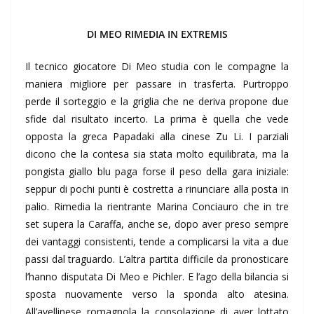
DI MEO RIMEDIA IN EXTREMIS
Il tecnico giocatore Di Meo studia con le compagne la
maniera migliore per passare in trasferta. Purtroppo
perde il sorteggio e la griglia che ne deriva propone due
sfide dal risultato incerto. La prima è quella che vede
opposta la greca Papadaki alla cinese Zu Li. I parziali
dicono che la contesa sia stata molto equilibrata, ma la
pongista giallo blu paga forse il peso della gara iniziale:
seppur di pochi punti è costretta a rinunciare alla posta in
palio. Rimedia la rientrante Marina Conciauro che in tre
set supera la Caraffa, anche se, dopo aver preso sempre
dei vantaggi consistenti, tende a complicarsi la vita a due
passi dal traguardo. L’altra partita difficile da pronosticare
l’hanno disputata Di Meo e Pichler. E l’ago della bilancia si
sposta nuovamente verso la sponda alto atesina.
All’avellinese romagnola la consolazione di aver lottato