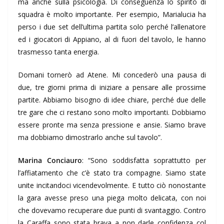
ma anche sulla psicologia. Di conseguenza lo spirito di
squadra è molto importante. Per esempio, Marialucia ha
perso i due set dell’ultima partita solo perché l’allenatore
ed i giocatori di Appiano, al di fuori del tavolo, le hanno
trasmesso tanta energia.
Domani tornerò ad Atene. Mi concederò una pausa di
due, tre giorni prima di iniziare a pensare alle prossime
partite. Abbiamo bisogno di idee chiare, perché due delle
tre gare che ci restano sono molto importanti. Dobbiamo
essere pronte ma senza pressione e ansie. Siamo brave
ma dobbiamo dimostrarlo anche sul tavolo”.
Marina Conciauro
: “Sono soddisfatta soprattutto per
l’affiatamento che c’è stato tra compagne. Siamo state
unite incitandoci vicendevolmente. E tutto ciò nonostante
la gara avesse preso una piega molto delicata, con noi
che dovevamo recuperare due punti di svantaggio. Contro
la Caraffa sono stata brava a non darle confidenza col