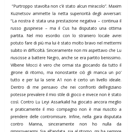
“Purtroppo stavolta non c’è stato alcun miracolo”. Maxim
Kuznetsov ammette la netta superiorità degli avversari:
“La nostra è stata una prestazione negativa – continua il
russo guspinese – ma il Cus ha disputato una ottima
partita. Nel mio esordio con lo straniero locale avrei
potuto fare di più ma lui è stato molto bravo nel mettermi
subito in difficoltà. Sinceramente non mi aspettavo che Lu
riuscisse a battere Negro, anche se era partito benissimo.
Vilbene Mocci è vero che ormai sta giocando da tutto il
girone di ritorno, ma nonostante ciò gli manca un po’
tutto e per lui la serie A1 non è certo un livello ideale.
Dentro di me pensavo che nei confronti dell’egiziano
potesse prevalere il mio stile di gioco e invece non è stato
così. Contro Lu Leyi Assarkalid ha giocato ancora meglio
e praticamente il mio compagno non è mai riuscito a
prendere delle contromisure. Infine, nella gara disputata
contro Manna, sinceramente non ho nulla da
rimproverarmi. Sia all’andata, sia al ritorno, mi ha sempre