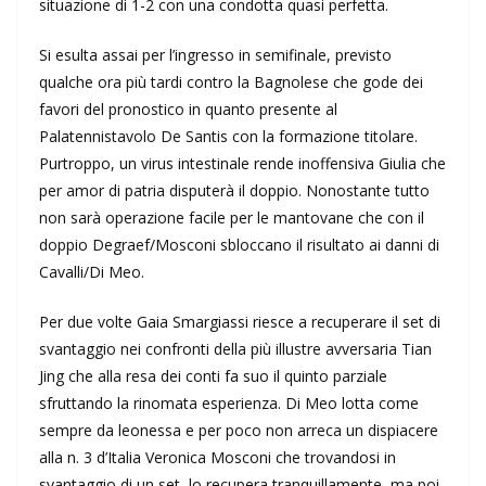
situazione di 1-2 con una condotta quasi perfetta.
Si esulta assai per l’ingresso in semifinale, previsto
qualche ora più tardi contro la Bagnolese che gode dei
favori del pronostico in quanto presente al
Palatennistavolo De Santis con la formazione titolare.
Purtroppo, un virus intestinale rende inoffensiva Giulia che
per amor di patria disputerà il doppio. Nonostante tutto
non sarà operazione facile per le mantovane che con il
doppio Degraef/Mosconi sbloccano il risultato ai danni di
Cavalli/Di Meo.
Per due volte Gaia Smargiassi riesce a recuperare il set di
svantaggio nei confronti della più illustre avversaria Tian
Jing che alla resa dei conti fa suo il quinto parziale
sfruttando la rinomata esperienza. Di Meo lotta come
sempre da leonessa e per poco non arreca un dispiacere
alla n. 3 d’Italia Veronica Mosconi che trovandosi in
svantaggio di un set, lo recupera tranquillamente, ma poi