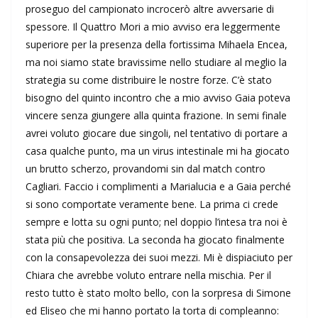
proseguo del campionato incrocerò altre avversarie di
spessore. Il Quattro Mori a mio avviso era leggermente
superiore per la presenza della fortissima Mihaela Encea,
ma noi siamo state bravissime nello studiare al meglio la
strategia su come distribuire le nostre forze. C’è stato
bisogno del quinto incontro che a mio avviso Gaia poteva
vincere senza giungere alla quinta frazione. In semi finale
avrei voluto giocare due singoli, nel tentativo di portare a
casa qualche punto, ma un virus intestinale mi ha giocato
un brutto scherzo, provandomi sin dal match contro
Cagliari. Faccio i complimenti a Marialucia e a Gaia perché
si sono comportate veramente bene. La prima ci crede
sempre e lotta su ogni punto; nel doppio l’intesa tra noi è
stata più che positiva. La seconda ha giocato finalmente
con la consapevolezza dei suoi mezzi. Mi è dispiaciuto per
Chiara che avrebbe voluto entrare nella mischia. Per il
resto tutto è stato molto bello, con la sorpresa di Simone
ed Eliseo che mi hanno portato la torta di compleanno: