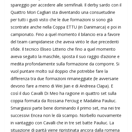
spareggio per accedere alle semifinali. Il derby sardo con il
Quattro Mori Cagliari sta diventando una consuetudine
per tutti i gusti visto che le due formazioni si sono già
scontrate anche nella Coppa ETTU (in Danimarca) e poi in
campionato. Fino a quel momento il bilancio era a favore
del team campidanese che aveva vinto le due precedenti
sfide. Il tecnico Eliseo Litterio che fino a quel momento
aveva seguito la maschile, sposta il suo raggio d’azione e
medita profondamente sulla formazione da comporre. Si
vuol puntare molto sul doppio che potrebbe fare la
differenza tra due formazioni rimaneggiate (le avversarie
devono fare a meno di Wei Jian e di Andreea Clapa). E
così il duo Cavalli Di Meo ha ragione in quattro set sulla
coppia formata da Rossana Ferciug e Madalina Pauliuc.
Smargiassi parte bene dominando il primo set, ma nei tre
successivi Encea non le dà scampo. Norbello nuovamente
in vantaggio con Cavalli che in tre set batte Pauliuc. La
situazione di parità viene ripristinata ancora dalla romena