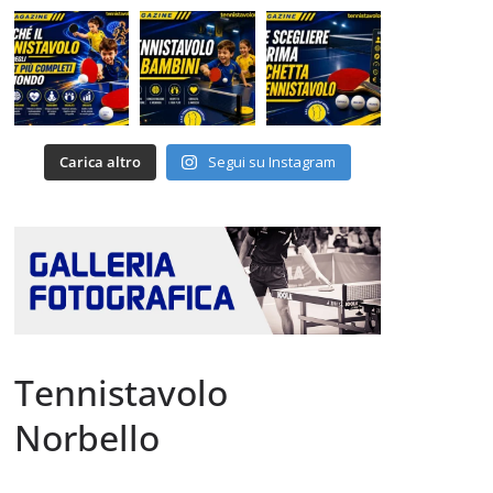
Carica altro
Segui su Instagram
Tennistavolo
Norbello