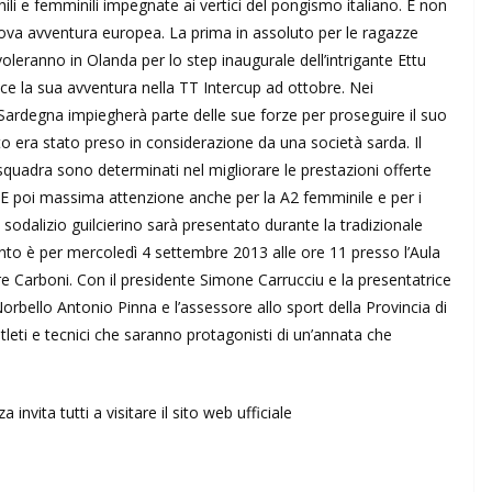
li e femminili impegnate ai vertici del pongismo italiano. E non
ova avventura europea. La prima in assoluto per le ragazze
leranno in Olanda per lo step inaugurale dell’intrigante Ettu
e la sua avventura nella TT Intercup ad ottobre. Nei
Sardegna impiegherà parte delle sue forze per proseguire il suo
 era stato preso in considerazione da una società sarda. Il
uadra sono determinati nel migliorare le prestazioni offerte
 E poi massima attenzione anche per la A2 femminile e per i
l sodalizio guilcierino sarà presentato durante la tradizionale
nto è per mercoledì 4 settembre 2013 alle ore 11 presso l’Aula
ore Carboni. Con il presidente Simone Carrucciu e la presentatrice
orbello Antonio Pinna e l’assessore allo sport della Provincia di
tleti e tecnici che saranno protagonisti di un’annata che
 invita tutti a visitare il sito web ufficiale