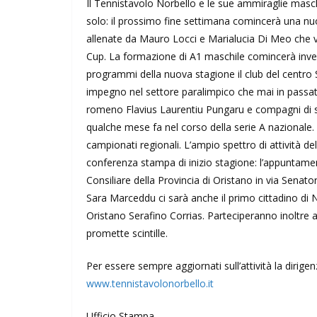
Il Tennistavolo Norbello e le sue ammiraglie maschi
solo: il prossimo fine settimana comincerà una nu
allenate da Mauro Locci e Marialucia Di Meo che vo
Cup. La formazione di A1 maschile comincerà invec
programmi della nuova stagione il club del centro 
impegno nel settore paralimpico che mai in passato
romeno Flavius Laurentiu Pungaru e compagni di sq
qualche mese fa nel corso della serie A nazionale.
campionati regionali. L’ampio spettro di attività de
conferenza stampa di inizio stagione: l’appuntame
Consiliare della Provincia di Oristano in via Senat
Sara Marceddu ci sarà anche il primo cittadino di N
Oristano Serafino Corrias. Parteciperanno inoltre a
promette scintille.
Per essere sempre aggiornati sull’attività la dirigenza
www.tennistavolonorbello.it
Ufficio Stampa