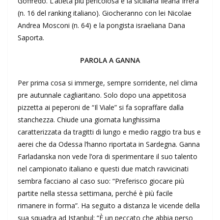
Goffredo. L’atleta più pericolosa è la siciliana Ileana Irrera
(n. 16 del ranking italiano). Giocheranno con lei Nicolae
Andrea Mosconi (n. 64) e la pongista israeliana Dana
Saporta.
PAROLA A GANNA
Per prima cosa si immerge, sempre sorridente, nel clima
pre autunnale cagliaritano. Solo dopo una appetitosa
pizzetta ai peperoni de “Il Viale” si fa sopraffare dalla
stanchezza. Chiude una giornata lunghissima
caratterizzata da tragitti di lungo e medio raggio tra bus e
aerei che da Odessa l’hanno riportata in Sardegna. Ganna
Farladanska non vede l’ora di sperimentare il suo talento
nel campionato italiano e questi due match ravvicinati
sembra facciano al caso suo: “Preferisco giocare più
partite nella stessa settimana, perché è più facile
rimanere in forma”. Ha seguito a distanza le vicende della
sua squadra ad Istanbul: “È un peccato che abbia perso