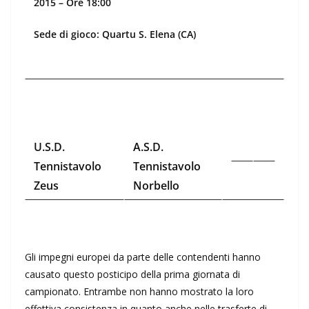
2015 – Ore 18:00
Sede di gioco: Quartu S. Elena (CA)
U.S.D.
A.S.D.
Tennistavolo
Tennistavolo
Zeus
Norbello
Gli impegni europei da parte delle contendenti hanno
causato questo posticipo della prima giornata di
campionato. Entrambe non hanno mostrato la loro
effettiva consistenza in quanto anche nelle trasferte di