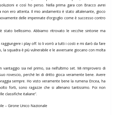
 soluzioni e così ho perso. Nella prima gara con Bracco avrei
a non ero attenta. Il mio andamento è stato altalenante, gioco
 nuovamente delle impennate d’orgoglio come è successo contro
stato bellissimo. Abbiamo ritrovato le vecchie sintonie ma
ggiungere i play off. Io li vorrò a tutti i costi e mi darò da fare
, la squadra è più vulnerabile e le avversarie giocano con molta
 vantaggio sia nel primo, sia nell’ultimo set. Mi rimprovero di
l suo rovescio, perché lei di dritto gioca veramente bene. Avere
ncoraggia sempre. Ho visto veramente bene la rumena Encea, ha
lto forti, sono ragazze che si allenano tantissimo. Poi non
 classifiche italiane”.
ile – Girone Unico Nazionale