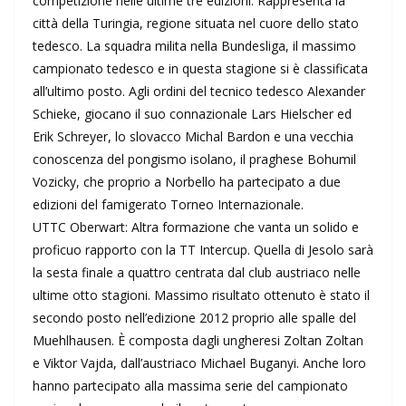
competizione nelle ultime tre edizioni. Rappresenta la
città della Turingia, regione situata nel cuore dello stato
tedesco. La squadra milita nella Bundesliga, il massimo
campionato tedesco e in questa stagione si è classificata
all’ultimo posto. Agli ordini del tecnico tedesco Alexander
Schieke, giocano il suo connazionale Lars Hielscher ed
Erik Schreyer, lo slovacco Michal Bardon e una vecchia
conoscenza del pongismo isolano, il praghese Bohumil
Vozicky, che proprio a Norbello ha partecipato a due
edizioni del famigerato Torneo Internazionale.
UTTC Oberwart: Altra formazione che vanta un solido e
proficuo rapporto con la TT Intercup. Quella di Jesolo sarà
la sesta finale a quattro centrata dal club austriaco nelle
ultime otto stagioni. Massimo risultato ottenuto è stato il
secondo posto nell’edizione 2012 proprio alle spalle del
Muehlhausen. È composta dagli ungheresi Zoltan Zoltan
e Viktor Vajda, dall’austriaco Michael Buganyi. Anche loro
hanno partecipato alla massima serie del campionato