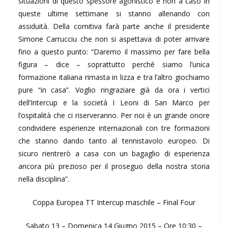
situazioni di questo spessore agonistico e non a caso in
queste ultime settimane si stanno allenando con
assiduità. Della comitiva farà parte anche il presidente
Simone Carrucciu che non si aspettava di poter arrivare
fino a questo punto: “Daremo il massimo per fare bella
figura – dice – soprattutto perché siamo l’unica
formazione italiana rimasta in lizza e tra l’altro giochiamo
pure “in casa”. Voglio ringraziare già da ora i vertici
dell’Intercup e la società I Leoni di San Marco per
l’ospitalità che ci riserveranno. Per noi è un grande onore
condividere esperienze internazionali con tre formazioni
che stanno dando tanto al tennistavolo europeo. Di
sicuro rientrerò a casa con un bagaglio di esperienza
ancora più prezioso per il proseguo della nostra storia
nella disciplina”.
Coppa Europea TT Intercup maschile – Final Four
Sabato 13 – Domenica 14 Giugno 2015 – Ore 10:30 –