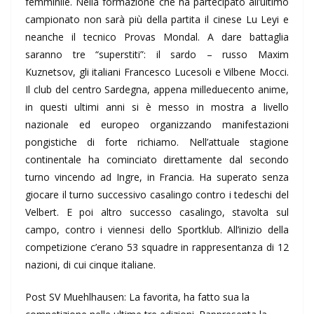
femminile. Nella formazione che ha partecipato all’ultimo
campionato non sarà più della partita il cinese Lu Leyi e
neanche il tecnico Provas Mondal. A dare battaglia
saranno tre “superstiti”: il sardo – russo Maxim
Kuznetsov, gli italiani Francesco Lucesoli e Vilbene Mocci.
Il club del centro Sardegna, appena milleduecento anime,
in questi ultimi anni si è messo in mostra a livello
nazionale ed europeo organizzando manifestazioni
pongistiche di forte richiamo. Nell’attuale stagione
continentale ha cominciato direttamente dal secondo
turno vincendo ad Ingre, in Francia. Ha superato senza
giocare il turno successivo casalingo contro i tedeschi del
Velbert. E poi altro successo casalingo, stavolta sul
campo, contro i viennesi dello Sportklub. All’inizio della
competizione c’erano 53 squadre in rappresentanza di 12
nazioni, di cui cinque italiane.
Post SV Muehlhausen: La favorita, ha fatto sua la