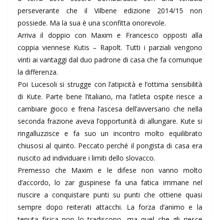
perseverante che il Vilbene edizione 2014/15 non
possiede. Ma la sua è una sconfitta onorevole.
Arriva il doppio con Maxim e Francesco opposti alla
coppia viennese Kutis – Rapolt. Tutti i parziali vengono
vinti ai vantaggi dal duo padrone di casa che fa comunque
la differenza.
Poi Lucesoli si strugge con l’atipicità e l’ottima sensibilità
di Kute. Parte bene l’italiano, ma l’atleta ospite riesce a
cambiare gioco e frena l’ascesa dell’avversario che nella
seconda frazione aveva l’opportunità di allungare. Kute si
ringalluzzisce e fa suo un incontro molto equilibrato
chiusosi al quinto. Peccato perché il pongista di casa era
riuscito ad individuare i limiti dello slovacco.
Premesso che Maxim e le difese non vanno molto
d’accordo, lo zar guspinese fa una fatica immane nel
riuscire a conquistare punti su punti che ottiene quasi
sempre dopo reiterati attacchi. La forza d’animo e la
tenuta fisica non lo tradiscono, ma quel che gli riesce