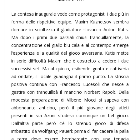
La contesa inaugurale vede come protagonisti i due più in
forma delle rispettive equipe. Maxim Kuznetsov sembra
domare in scioltezza il gladiatore slovacco Anton Kutis.
Ma dopo i primi due parziali chiusi tranquillamente, la
concentrazione del giallo blu cala e al contempo emerge
l’esperienza e la qualità del gioco avversaria. Kutis mette
in serie difficoltà Maxim che è costretto a cedere i due
successivi set. Ma al quinto, esibendo grinta e cattiveria
ad ondate, il locale guadagna il primo punto. La striscia
positiva continua con Francesco Lucesoli che riesce a
gestire con tranquillità il mancino Norbert Rapolt. Della
modesta preparazione di Vilbene Mocci si sapeva con
abbondante anticipo, però il più giovane degli atleti
presenti in via Azuni sfodera comunque un bel gioco.
Dall’altra parte però c’è lo strenuo gioco di difesa
imbastito da Wolfgang Päuerl: prima di far cadere la palla
a terra deve essere bombardato con una tenacia