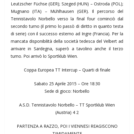
Leutzscher Füchse (GER); Szeged (HUN) – Ostroda (POL);
Mugnano (ITA) – Mühlhausen (GER). Il percorso del
Tennistavolo Norbello verso la final four cominciò dal
secondo turno (il primo lo passò di diritto in quanto testa
di serie) con il successo esterno ad Ingre (Francia). Per la
mancata disponibilità della società tedesca del Velbert ad
arrivare in Sardegna, superò a tavolino anche il terzo
turno. Poi arrivò lo Sportklub Wien.
Coppa Europea TT Intercup – Quarti di finale
Sabato 25 Aprile 2015 – Ore 18:30
Sede di gioco: Norbello
A.S.D. Tennistavolo Norbello – TT Sportklub Wien
(Austria) 4 2
PARTENZA A RAZZO, POI I VIENNESI REAGISCONO
TIMIDAMENTE