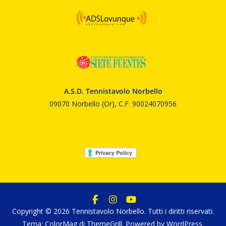
A.S.D. Tennistavolo Norbello
09070 Norbello (Or), C.F. 90024070956
Copyright © 2026
Tennistavolo Norbello
. Tutti i diritti riservati.
Tema:
ColorMag
di ThemeGrill. Powered by
WordPress
.