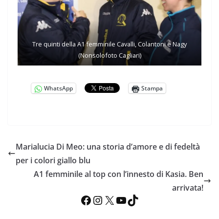
Tre quinti della A1 femminile Cavalli, Colantoni e Nagy
(Nonsolofoto Cagliari)
WhatsApp
Stampa
Marialucia Di Meo: una storia d’amore e di fedeltà
per i colori giallo blu
A1 femminile al top con l’innesto di Kasia. Ben
arrivata!
Facebook
Instagram
X
YouTube
TikTok