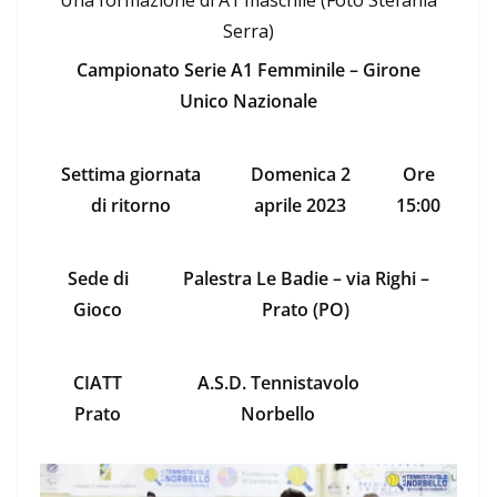
Una formazione di A1 maschile (Foto Stefania
Serra)
Campionato Serie A1 Femminile – Girone
Unico Nazionale
Settima giornata
Domenica 2
Ore
di ritorno
aprile 2023
15:00
Sede di
Palestra Le Badie – via Righi –
Gioco
Prato (PO)
CIATT
A.S.D. Tennistavolo
Prato
Norbello