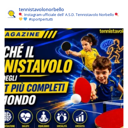
tennistavolonorbello
Instagram ufficiale dell' A.S.D. Tennistavolo Norbello
#sportpertutti