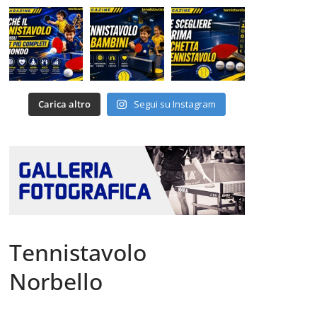
Carica altro
Segui su Instagram
Tennistavolo
Norbello