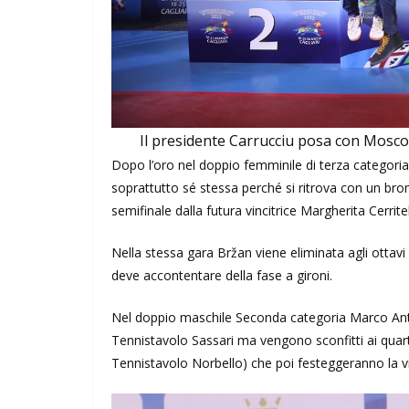
Il presidente Carrucciu posa con Mosconi
Dopo l’oro nel doppio femminile di terza categori
soprattutto sé stessa perché si ritrova con un bron
semifinale dalla futura vincitrice Margherita Cerritell
Nella stessa gara Bržan viene eliminata agli ottav
deve accontentare della fase a gironi.
Nel doppio maschile Seconda categoria Marco Ant
Tennistavolo Sassari ma vengono sconfitti ai quart
Tennistavolo Norbello) che poi festeggeranno la vi