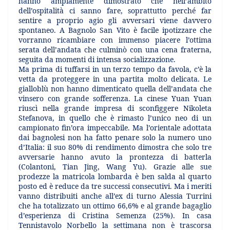
hanno ampiamente dimostrato che nell’ambito
dell’ospitalità ci sanno fare, soprattutto perché far
sentire a proprio agio gli avversari viene davvero
spontaneo. A Bagnolo San Vito è facile ipotizzare che
vorranno ricambiare con immenso piacere l’ottima
serata dell’andata che culminò con una cena fraterna,
seguita da momenti di intensa socializzazione.
Ma prima di tuffarsi in un terzo tempo da favola, c’è la
vetta da proteggere in una partita molto delicata. Le
gialloblù non hanno dimenticato quella dell’andata che
vinsero con grande sofferenza. La cinese Yuan Yuan
riuscì nella grande impresa di sconfiggere Nikoleta
Stefanova, in quello che è rimasto l’unico neo di un
campionato fin’ora impeccabile. Ma l’orientale adottata
dai bagnolesi non ha fatto penare solo la numero uno
d’Italia: il suo 80% di rendimento dimostra che solo tre
avversarie hanno avuto la prontezza di batterla
(Colantoni, Tian Jing, Wang Yu). Grazie alle sue
prodezze la matricola lombarda è ben salda al quarto
posto ed è reduce da tre successi consecutivi. Ma i meriti
vanno distribuiti anche all’ex di turno Alessia Turrini
che ha totalizzato un ottimo 66,6% e al grande bagaglio
d’esperienza di Cristina Semenza (25%). In casa
Tennistavolo Norbello la settimana non è trascorsa