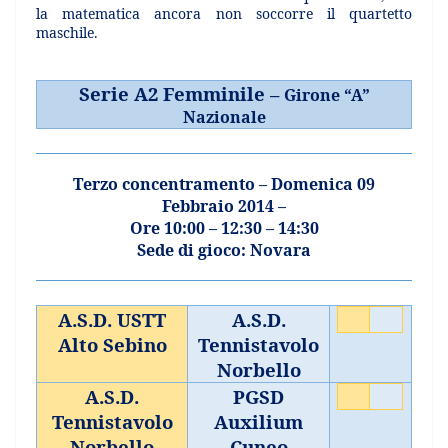
la matematica ancora non soccorre il quartetto
maschile.
Serie A2 Femminile –
Girone “A”
Nazionale
Terzo concentramento – Domenica 09
Febbraio 2014 –
Ore 10:00 – 12:30 – 14:30
Sede di gioco: Novara
A.S.D. USTT
A.S.D.
Alto Sebino
Tennistavolo
Norbello
A.S.D.
PGSD
Tennistavolo
Auxilium
Norbello
Cuneo