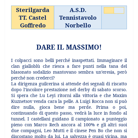
Sterilgarda
A.S.D.
TT. Castel
Tennistavolo
Goffredo
Norbello
DARE IL MASSIMO!
I colpacci sono belli perché inaspettati. Immaginare il
clan gialloblù che riesca a fare punti nella tana del
blasonato sodalizio mantovano sembra un’eresia, però
perché non crederci?
La dirigenza guilcerina si attende dei segnali di riscatto
dopo l’incolore prestazione nel derby di sabato scorso.
Si spera che Lu Leyi ritorni alla vittoria e che Maxim
Kuznetsov venda cara la pelle. A Luigi Rocca non si può
dire nulla, gioca bene ma perde. Prima o poi,
continuando di questo passo, vedrà la luce in fondo al
tunnel. I castellani guidano il campionato a punteggio
pieno con Marco Rech ancora al 100% e gli altri suoi
due compagni, Leo Mutti e il cinese Pen Bo che non si
discostano molto da lui. La salvezza è quasi vicina, ma